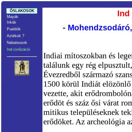
ÕSLAKOSOK
Ind 
Mayák
Inkák
- Mohendzsodáró, 
Pueblók
Aztékok ?
Nabateusok
Ind civilizáció
Indiai mítoszokban és lege
találunk egy rég elpusztult, 
Évezredből származó szan
1500 körül Indiát elözönlő 
vezette, akit erődrombolón
erődöt és száz ősi várat ro
mitikus településeknek teki
erődöket. Az archeológia az