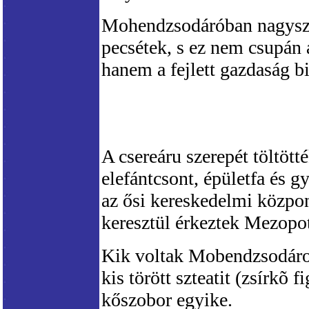
Mohendzsodáróban nagyszá
pecsétek, s ez nem csupán
hanem a fejlett gazdaság bi
A csereáru szerepét töltöt
elefántcsont, épületfa és 
az ősi kereskedelmi közpo
keresztül érkeztek Mezopo
Kik voltak Mobendzsodáro u
kis törött szteatit (zsírkõ f
kőszobor egyike.