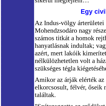
sikerül megfejteni…
Egy civi
Az Indus-völgy árterületei 
Mohendzsodáro nagy része a 
számos titkát a homok rejth
hanyatlásnak indultak; vag
azért, mert lakóik kimeríte
nélkülözhetetlen volt a ház
szükséges tégla kiégetéséh
Amikor az árják elérték az
elkorcsosult, félvér, ősei
találtak.