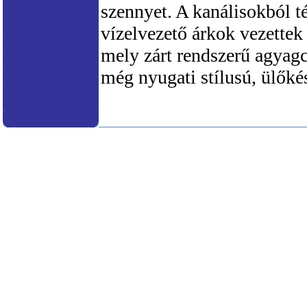
szennyet. A kanálisokból té
vízelvezető árkok vezettek
mely zárt rendszerű agyagc
még nyugati stílusú, ülőkés