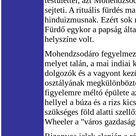
testülettel, azt Mohendzso
sejteti. A rituális fürdés m
hinduizmusnak. Ezért sok 
Fürdő egykor a papság által 
helyszíne volt.
Mohendzsodáro fegyelmezet
melyet talán, a mai indiai 
dolgozók és a vagyont kez
osztályának megkülönböztet
figyelemre méltó épülete a
hellyel a búza és a rizs ki
szükséges föld alatti szell
Wheeler a "város gazdaság