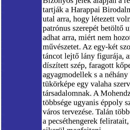
Bizonyos jelek alapján a ré
tartják a Harappai Biroda
utal arra, hogy létezett vo
patrónus szerepét betöltő u
adhat arra, miért nem hozot
művészetet. Az egy-két szo
táncot lejtő lány figurája, 
díszített szép, faragott kőp
agyagmodellek s a néhány 
tükörképe egy valaha szerv
társadalomnak. A Mohendzso
többsége ugyanis éppoly s
város tervezése. Talán töb
a pecséthengerek feliratait,