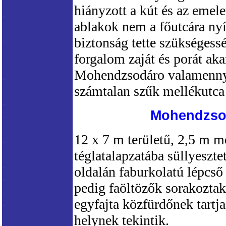
hiányzott a kút és az emele
ablakok nem a főutcára nyí
biztonság tette szükségess
forgalom zaját és porát aka
Mohendzsodáro valamennyi
számtalan szűk mellékutca 
Mohendzsod
12 x 7 m területű, 2,5 m m
téglatalapzatába süllyeszte
oldalán faburkolatú lépcső 
pedig faöltözők sorakoztak
egyfajta közfürdőnek tartja
helynek tekintik.