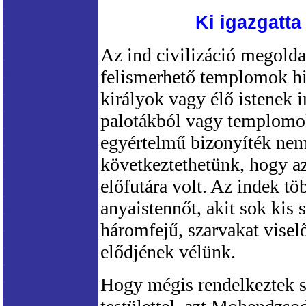
Ki igazgatt
Az ind civilizáció megolda
felismerhető templomok hi
királyok vagy élő istenek i
palotákból vagy templomo
egyértelmű bizonyíték nem 
következtethetünk, hogy az
előfutára volt. Az indek tö
anyaistennőt, akit sok kis 
háromfejű, szarvakat viselő
elődjének vélünk.
Hogy mégis rendelkeztek sz