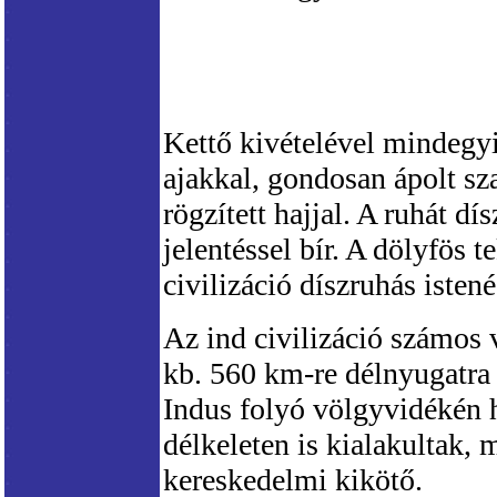
Kettő kivételével mindegyik
ajakkal, gondosan ápolt szak
rögzített hajjal. A ruhát dí
jelentéssel bír. A dölyfös t
civilizáció díszruhás isten
Az ind civilizáció számos v
kb. 560 km-re délnyugatra
Indus folyó völgyvidékén h
délkeleten is kialakultak, 
kereskedelmi kikötő.