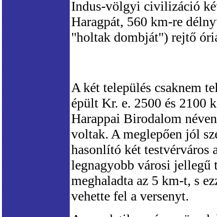
Indus-völgyi civilizáció k
Haragpát, 560 km-re délny
"holtak dombját") rejtő óri
A két település csaknem tel
épült Kr. e. 2500 és 2100 k
Harappai Birodalom néven i
voltak. A meglepően jól sz
hasonlító két testvérváros 
legnagyobb városi jellegű 
meghaladta az 5 km-t, s e
vehette fel a versenyt.