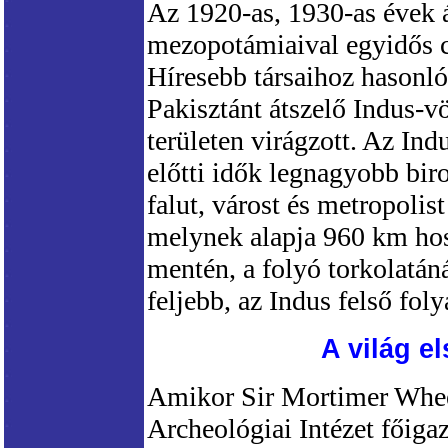
Az 1920-as, 1930-as évek á
mezopotámiaival egyidős ci
Híresebb társaihoz hasonló
Pakisztánt átszelő Indus-v
területen virágzott. Az Ind
előtti idők legnagyobb bi
falut, várost és metropolis
melynek alapja 960 km hoss
mentén, a folyó torkolatán
feljebb, az Indus felső fol
A világ e
Amikor Sir Mortimer Whee
Archeológiai Intézet főigaz