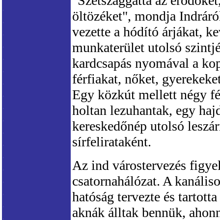
"Szétszaggatta az erődöket
öltözéket", mondja Indráró
vezette a hódító árjákat, k
munkaterület utolsó szintj
kardcsapás nyomával a ko
férfiakat, nőket, gyerekek
Egy közkút mellett négy fé
holtan lezuhantak, egy haj
kereskedőnép utolsó leszá
sírfelirataként.
Az ind várostervezés figye
csatornahálózat. A kanális
hatóság tervezte és tartott
aknák álltak bennük, ahonn