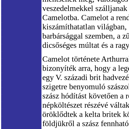
veszedelmekkel szálljanak
Camelotba. Camelot a rendí
kiszámíthatatlan világban, 
barbársággal szemben, a zű
dicsőséges múltat és a ra
Camelot története Arthurr
bizonyíték arra, hogy a leg
egy V. századi brit hadvezé
szigetre benyomuló szászok
szász hódítást követően a r
népköltészet részévé vált
öröklődtek a kelta britek k
földjükről a szász fennhat