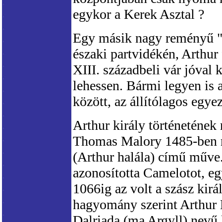
egykor a Kerek Asztal ?
Egy másik nagy reményű "i
északi partvidékén, Arthur f
XIII. századbeli vár jóval
lehessen. Bármi legyen is 
között, az állítólagos egy
Arthur király történetének
Thomas Malory 1485-ben 
(Arthur halála) című műve
azonosította Camelotot, eg
1066ig az volt a szász kir
hagyomány szerint Arthur B
Dalriada (ma Argyll) nevű 