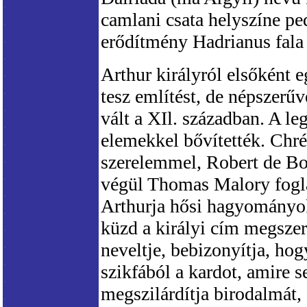
camlani csata helyszíne p
erődítmény Hadrianus fala
Arthur királyról elsőként 
tesz említést, de népszer
vált a XIl. században. A l
elemekkel bővítették. Chré
szerelemmel, Robert de Bor
végül Thomas Malory fogla
Arthurja hősi hagyományok
küzd a királyi cím megszerz
neveltje, bebizonyítja, hog
szikfából a kardot, amire
megszilárdítja birodalmát