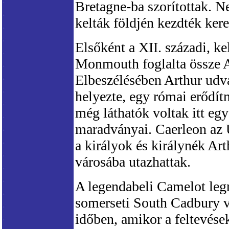
Bretagne-ba szorítottak. N
kelták földjén kezdték kere
Elsőként a XII. századi, ke
Monmouth foglalta össze Ar
Elbeszélésében Arthur udva
helyezte, egy római erődítm
még láthatók voltak itt eg
maradványai. Caerleon az 
a királyok és királynék Art
városába utazhattak.
A legendabeli Camelot leg
somerseti South Cadbury v
időben, amikor a feltevések s