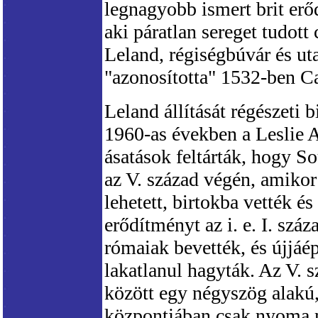
legnagyobb ismert brit erőd
aki páratlan sereget tudott
Leland, régiségbúvár és ut
"azonosította" 1532-ben C
Leland állítását régészeti 
1960-as években a Leslie A
ásatások feltárták, hogy S
az V. század végén, amikor
lehetett, birtokba vették és
erődítményt az i. e. I. száz
rómaiak bevették, és újjáé
lakatlanul hagyták. Az V. 
között egy négyszög alakú
központjában csak nyoma ma