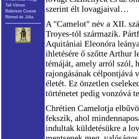
Tell Vilmos
szerint élt lovagjaival…
Robinson Crusoe
Rómeó és Júlia
A "Camelot" név a XII. szá
Troyes-tól származik. Pár
Aquitániai Eleonóra leánya
ihletésére ő szőtte Arthur 
témáját, amely arról szól,
rajongásának célpontjává vá
életét. Ez önzetlen cseleke
történetet pedig vonzóvá t
Chrétien Camelotja elbűvöl
fekszik, ahol mindennaposa
indultak küldetésükre a lo
mentsenek meg, valóságos é