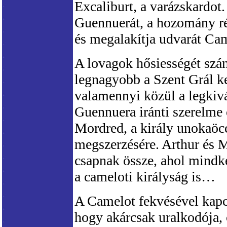
Excaliburt, a varázskardot
Guennuerát, a hozomány ré
és megalakítja udvarát Ca
A lovagok hősiességét szám
legnagyobb a Szent Grál ke
valamennyi közül a legkiv
Guennuera iránti szerelme
Mordred, a király unokaöcc
megszerzésére. Arthur és 
csapnak össze, ahol mindke
a cameloti királyság is…
A Camelot fekvésével kapc
hogy akárcsak uralkodója